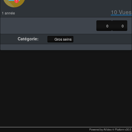
10
Vues
1 année
0
0
Catégorie:
Gros seins
Powered by AVideo ® Platform v30.0