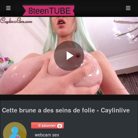
Play
Video
Cette brune a des seins de folie - Caylinlive
S'abonner
0
webcam sex